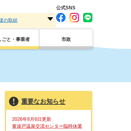
ド
公式SNS
援の取組
注
目
ワ
しごと・事業者
市政
ー
ド
を
開
く
重要なお知らせ
2026年8月6日更新
黄波戸温泉交流センター臨時休業