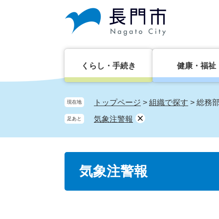
ペ
メ
ー
ニ
ジ
ュ
の
ー
先
を
頭
飛
くらし・手続き
健康・福祉
で
ば
す。
し
て
トップページ
>
組織で探す
>
総務
現在地
本
気象注警報
足あと
文
へ
本
気象注警報
文