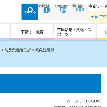
新着情報
Language
閲覧補助
注目ワー
検索する
子育て支
市民活動・文化・ス
子育て・教育
ポーツ
部
>
防災危機管理課
>
気象注警報
ページID：0049383