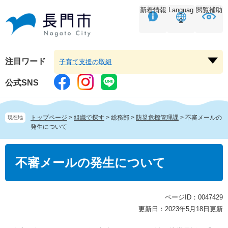
ペ
メ
新着情報
Languag
閲覧補助
ー
ニ
e
ジ
ュ
の
ー
先
を
頭
飛
注目ワード
子育て支援の取組
注
で
ば
目
す。
し
公式SNS
ワ
て
ー
本
ド
文
トップページ
>
組織で探す
>
総務部
>
防災危機管理課
>
不審メールの
現在地
を
へ
発生について
開
く
本
文
不審メールの発生について
ページID：0047429
更新日：2023年5月18日更新