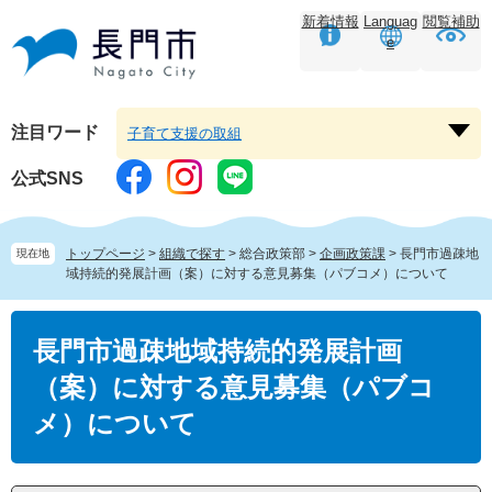
ペ
メ
新着情報
Languag
閲覧補助
ー
ニ
e
ジ
ュ
の
ー
先
を
頭
飛
注目ワード
子育て支援の取組
注
で
ば
目
す。
し
公式SNS
ワ
て
ー
本
ド
文
トップページ
>
組織で探す
>
総合政策部
>
企画政策課
>
長門市過疎地
現在地
を
へ
域持続的発展計画（案）に対する意見募集（パブコメ）について
開
く
本
文
長門市過疎地域持続的発展計画
（案）に対する意見募集（パブコ
メ）について