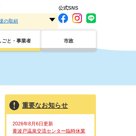
ド
公式SNS
援の取組
注
目
ワ
しごと・事業者
市政
ー
ド
を
開
く
重要なお知らせ
2026年8月6日更新
黄波戸温泉交流センター臨時休業