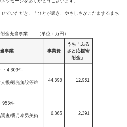
いメッセージをありがとうございます。
させていただき、「ひとが輝き、やさしさがこだまするまち
寄附金充当事業 （単位：万円）
うち「ふる
当事業
事業費
さと応援寄
附金」
4,309件
44,398
12,951
支援/観光施設等維
953件
6,365
2,391
調査/香月泰男美術