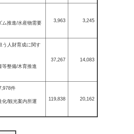
3,963
3,245
ズム推進/水産物需要
担う人財育成に関す
37,267
14,083
図書等整備/木育推進
978件
119,838
20,162
性化/観光案内所運