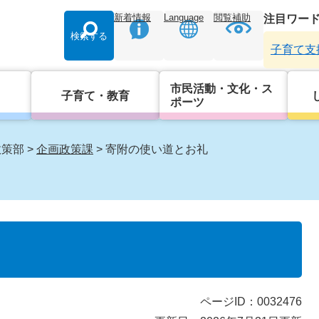
新着情報
Language
閲覧補助
注目ワー
検索する
子育て支
市民活動・文化・ス
子育て・教育
ポーツ
政策部
>
企画政策課
>
寄附の使い道とお礼
ページID：0032476