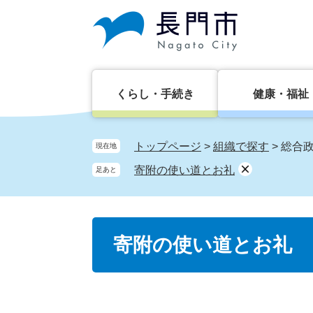
ペ
メ
ー
ニ
ジ
ュ
の
ー
先
を
頭
飛
くらし・手続き
健康・福祉
で
ば
す。
し
て
トップページ
>
組織で探す
>
総合
現在地
本
寄附の使い道とお礼
足あと
文
へ
本
寄附の使い道とお礼
文