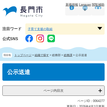
ペ
メ
新着情報
Languag
閲覧補助
ー
ニ
e
ジ
ュ
の
ー
先
を
頭
飛
注目ワード
子育て支援の取組
注
で
ば
目
す。
し
公式SNS
ワ
て
ー
本
ド
文
トップページ
>
組織で探す
>
総務部
>
総務課
>
公示送達
現在地
を
へ
開
本
く
文
公示送達
ページ内目次
ページID：0064277
更新日：2026年4月1日更新