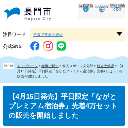
ペ
メ
新着情報
Languag
閲覧補助
ー
ニ
e
ジ
ュ
の
ー
先
を
頭
飛
注目ワード
子育て支援の取組
注
で
ば
目
す。
し
公式SNS
ワ
て
ー
本
ド
文
トップページ
>
組織で探す
>
観光スポーツ文化部
>
観光政策課
>
【4
現在地
を
へ
月15日発売】平日限定「ながとプレミアム宿泊券」先着4万セットの
開
販売を開始しました
く
本
文
【4月15日発売】平日限定「ながと
プレミアム宿泊券」先着4万セット
の販売を開始しました