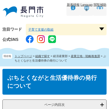
ペ
メ
新着情報
Languag
閲覧補助
ー
ニ
e
ジ
ュ
の
ー
先
を
頭
飛
注目ワード
子育て支援の取組
注
で
ば
目
す。
し
公式SNS
ワ
て
ー
本
ド
文
トップページ
>
組織で探す
>
経済産業部
>
産業立地・戦略推進課
>
ぶ
現在地
を
へ
ちとくながと生活優待券の発行について
開
く
本
文
ぶちとくながと生活優待券の発行
について
ページ内目次