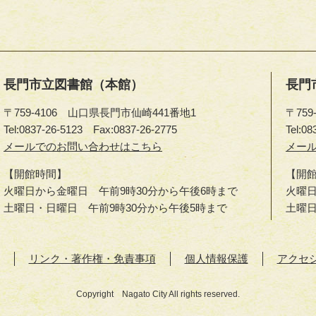
長門市立図書館（本館）
長門
〒759-4106 山口県長門市仙崎441番地1
〒75
Tel:0837-26-5123
Fax:0837-26-2775
Tel:08
長
メールでのお問い合わせはこちら
長
メー
門
門
【開館時間】
【開
市
市
火曜日から金曜日 午前9時30分から午後6時まで
火曜日
立
立
土曜日・日曜日 午前9時30分から午後5時まで
土曜
図
図
書
書
館
館
リンク・著作権・免責事項
個人情報保護
アクセ
（本
（ゆ
館）
や
Copyright Nagato City All rights reserved.
へ
分
館）