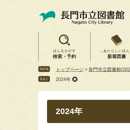
ペ
メ
ー
ニ
ジ
ュ
の
ー
先
を
頭
飛
で
ば
ほんをさがす
あたらしいほん
す。
し
検索・予約
新着図書
て
本
トップページ
>
長門市立図書館(20
現在地
文
2024年
足あと
へ
本
文
2024年