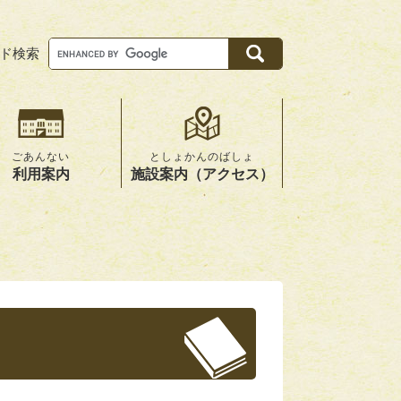
ド検索
Google
カ
ス
タ
ム
検
索
ごあんない
としょかんのばしょ
利用案内
施設案内（アクセス）