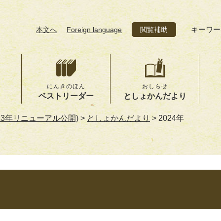
キーワー
本文へ
Foreign language
閲覧補助
にんきのほん
おしらせ
ベストリーダー
としょかんだより
23年リニューアル公開)
>
としょかんだより
>
2024年