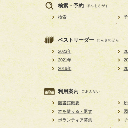
検索・予約
ほんをさがす
検索
予
ベストリーダー
にんきのほん
2023年
2
2021年
2
2019年
2
利用案内
ごあんない
図書館概要
所
本を借りる・返す
図
ボランティア募集
そ