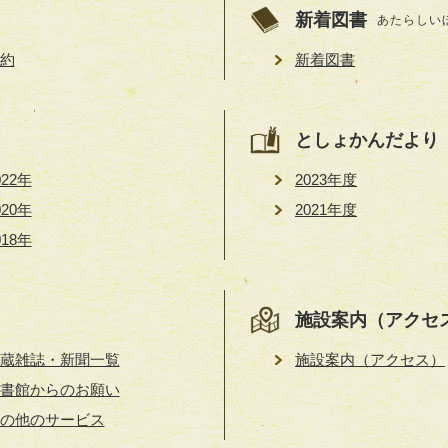
新着図書
あたらしい
約
新着図書
としょかんだより
022年
2023年度
020年
2021年度
018年
施設案内（アクセ
蔵雑誌・新聞一覧
施設案内（アクセス）
書館からのお願い
の他のサービス