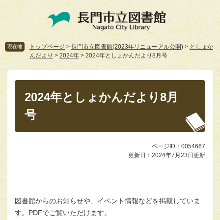
ペ
メ
ー
ニ
ジ
ュ
の
ー
先
を
トップページ
>
長門市立図書館(2023年リニューアル公開)
>
としょか
現在地
んだより
>
2024年
>
2024年としょかんだより8月号
頭
飛
で
ば
本
す。
し
文
て
2024年としょかんだより8月
本
文
号
へ
ページID：0054667
更新日：2024年7月23日更新
図書館からのお知らせや、イベント情報などを掲載していま
す。PDFでご覧いただけます。