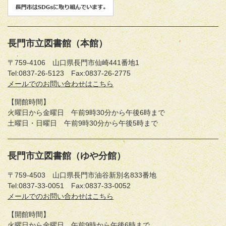
長門市立図書館（本館）
〒759-4106 山口県長門市仙崎441番地1
Tel:0837-26-5123
Fax:0837-26-2775
長
メールでのお問い合わせはこちら
門
【開館時間】
市
火曜日から金曜日 午前9時30分から午後6時まで
立
土曜日・日曜日 午前9時30分から午後5時まで
図
書
館
長門市立図書館（ゆや分館）
（本
館）
〒759-4503 山口県長門市油谷新別名833番地
へ
Tel:0837-33-0051
Fax:0837-33-0052
長
メールでのお問い合わせはこちら
門
【開館時間】
市
火曜日から金曜日 午前9時から午後6時まで