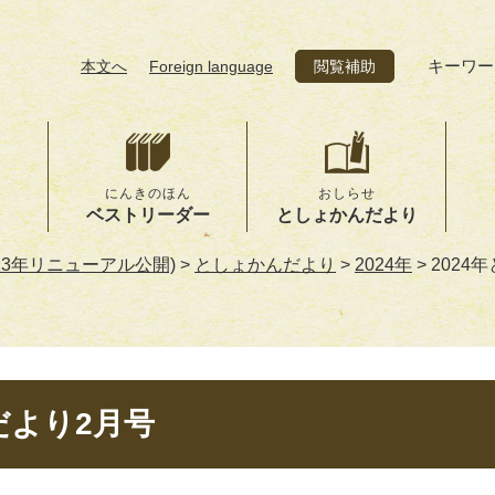
キーワー
本文へ
Foreign language
閲覧補助
にんきのほん
おしらせ
ベストリーダー
としょかんだより
23年リニューアル公開)
>
としょかんだより
>
2024年
>
2024
だより2月号