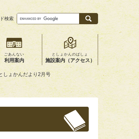
ド検索
Google
カ
ス
タ
ム
検
索
ごあんない
としょかんのばしょ
利用案内
施設案内（アクセス）
年としょかんだより2月号