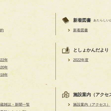
新着図書
あたらしい
約
新着図書
としょかんだより
022年
2022年度
020年
018年
施設案内（アクセ
蔵雑誌・新聞一覧
施設案内（アクセス）