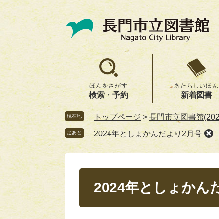
ペ
メ
ー
ニ
ジ
ュ
の
ー
先
を
頭
飛
で
ば
ほんをさがす
あたらしいほん
す。
し
検索・予約
新着図書
て
本
トップページ
>
長門市立図書館(20
現在地
文
2024年としょかんだより2月号
足あと
へ
本
文
2024年としょかん