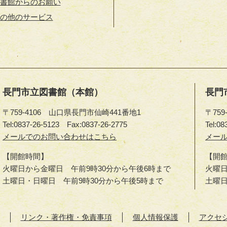
書館からのお願い
の他のサービス
長門市立図書館（本館）
長門
〒759-4106 山口県長門市仙崎441番地1
〒75
Tel:0837-26-5123
Fax:0837-26-2775
Tel:08
長
メールでのお問い合わせはこちら
長
メー
門
門
【開館時間】
【開
市
市
火曜日から金曜日 午前9時30分から午後6時まで
火曜日
立
立
土曜日・日曜日 午前9時30分から午後5時まで
土曜
図
図
書
書
館
館
リンク・著作権・免責事項
個人情報保護
アクセ
（本
（ゆ