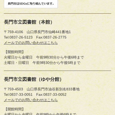
長門市立図書館（本館）
〒759-4106 山口県長門市仙崎441番地1
Tel:0837-26-5123
Fax:0837-26-2775
長
メールでのお問い合わせはこちら
門
【開館時間】
市
火曜日から金曜日 午前9時30分から午後6時まで
立
土曜日・日曜日 午前9時30分から午後5時まで
図
書
館
長門市立図書館（ゆや分館）
（本
館）
〒759-4503 山口県長門市油谷新別名833番地
へ
Tel:0837-33-0051
Fax:0837-33-0052
長
メールでのお問い合わせはこちら
門
【開館時間】
市
火曜日から金曜日 午前9時から午後6時まで