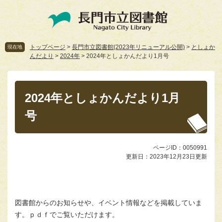
ペ
メ
ー
ニ
ジ
ュ
の
ー
先
を
トップページ
>
長門市立図書館(2023年リニューアル公開)
>
としょか
現在地
んだより
>
2024年
>
2024年としょかんだより1月号
頭
飛
で
ば
本
す。
し
文
て
2024年としょかんだより1月
本
文
号
へ
ページID：0050991
更新日：2023年12月23日更新
図書館からのお知らせや、イベント情報などを掲載していま
す。ｐｄｆでご覧いただけます。