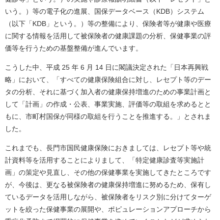
いう。）等の電子化の進展、国保データベース（KDB）システム
（以下「KDB」という。）等の整備により、保険者等が健康や医療
に関する情報を活用して被保険者の健康課題の分析、保健事業の評
価等を行うための基盤整備が進んでいます。
こうした中、平成 25 年 6 月 14 日に閣議決定された「日本再興戦
略」において、「すべての健康保険組合に対し、レセプト等のデー
タの分析、それに基づく加入者の健康保持増進のための事業計画と
して「計画」の作成・公表、事業実施、評価等の取組を求めるとと
もに、市町村国保が同様の取組を行うことを推進する。」とされま
した。
これまでも、長門市国民健康保険におきましては、レセプト等や統
計資料等を活用することによりまして、「特定健康診査等実施計
画」の策定や見直し、その他の保健事業を実施してきたところです
が、今後は、更なる被保険者の健康保持増進に努めるため、保有し
ているデータを活用しながら、被保険者をリスク別に分けてターゲ
ットを絞った保健事業の展開や、ポピュレーションアプローチから