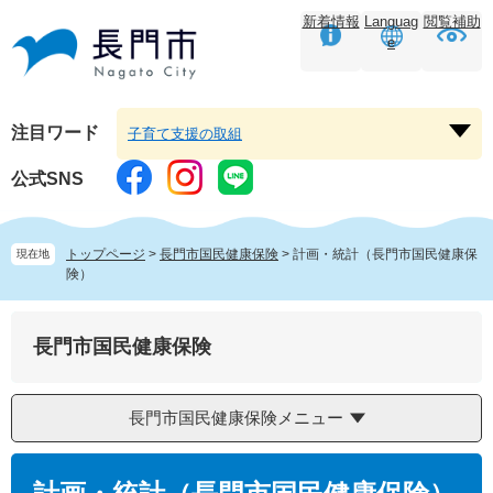
ペ
メ
新着情報
Languag
閲覧補助
ー
ニ
e
ジ
ュ
の
ー
先
を
頭
飛
注目ワード
子育て支援の取組
注
で
ば
目
す。
し
公式SNS
ワ
て
ー
本
ド
文
トップページ
>
長門市国民健康保険
>
計画・統計（長門市国民健康保
現在地
を
へ
険）
開
く
長門市国民健康保険
長門市国民健康保険メニュー
本
文