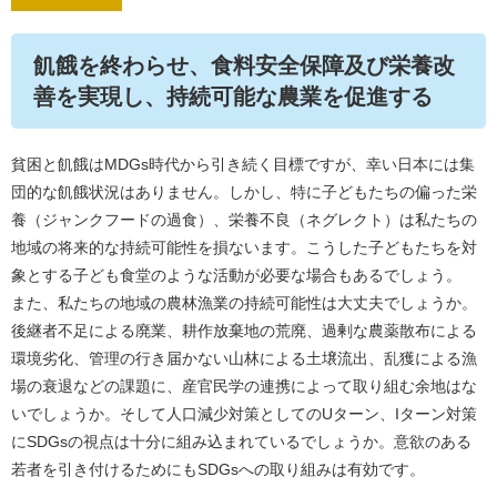
​飢餓を終わらせ、食料安全保障及び栄養改
善を実現し、持続可能な農業を促進する
貧困と飢餓はMDGs時代から引き続く目標ですが、幸い日本には集
団的な飢餓状況はありません。しかし、特に子どもたちの偏った栄
養（ジャンクフードの過食）、栄養不良（ネグレクト）は私たちの
地域の将来的な持続可能性を損ないます。こうした子どもたちを対
象とする子ども食堂のような活動が必要な場合もあるでしょう。
また、私たちの地域の農林漁業の持続可能性は大丈夫でしょうか。
後継者不足による廃業、耕作放棄地の荒廃、過剰な農薬散布による
環境劣化、管理の行き届かない山林による土壌流出、乱獲による漁
場の衰退などの課題に、産官民学の連携によって取り組む余地はな
いでしょうか。そして人口減少対策としてのUターン、Iターン対策
にSDGsの視点は十分に組み込まれているでしょうか。意欲のある
若者を引き付けるためにもSDGsへの取り組みは有効です。