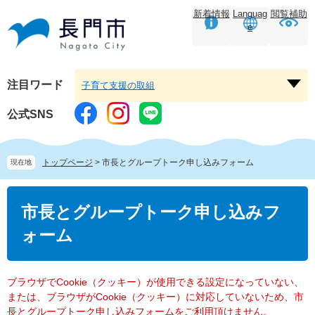
ペ
メ
新着情報
Languag
閲覧補助
ー
ニ
e
ジ
ュ
の
ー
先
を
頭
飛
注目ワード
子育て支援の取組
注
で
ば
目
す。
し
公式SNS
ワ
て
ー
本
ド
文
トップページ
>
市長とグループトーク申し込みフォーム
現在地
を
へ
開
本
く
文
市長とグループトーク申し込みフ
ォーム
ブラウザでCookie（クッキー）が使用できる設定になっていない、
または、ブラウザがCookie（クッキー）に対応していないため、市
長とグループトーク申し込みフォームをご利用頂けません。