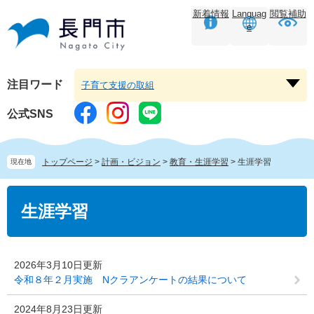
ペ
メ
新着情報
Languag
閲覧補助
ー
ニ
e
ジ
ュ
の
ー
先
を
頭
飛
注目ワード
子育て支援の取組
注
で
ば
目
す。
し
公式SNS
ワ
て
ー
本
ド
文
トップページ
>
計画・ビジョン
>
教育・生涯学習
>
生涯学習
現在地
を
へ
開
本
く
文
生涯学習
2026年3月10日更新
令和８年２月実施 Nクラアンケートの結果について
2024年8月23日更新