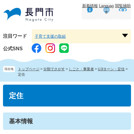
ペ
メ
新着情報
Languag
閲覧補助
ー
ニ
e
ジ
ュ
の
ー
先
を
頭
飛
注目ワード
子育て支援の取組
注
で
ば
目
す。
し
公式SNS
ワ
て
ー
本
ド
文
トップページ
>
分類でさがす
>
しごと・事業者
>
UJIターン・定住
>
現在地
を
へ
定住
開
く
本
文
定住
基本情報