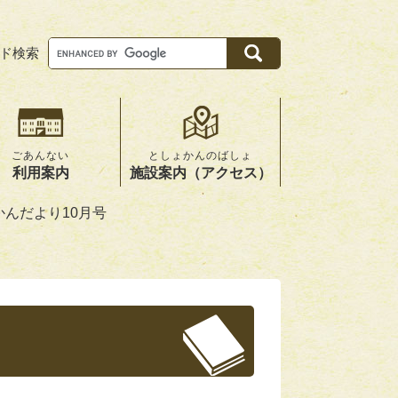
ド検索
Google
カ
ス
タ
ム
検
索
ごあんない
としょかんのばしょ
利用案内
施設案内（アクセス）
かんだより10月号