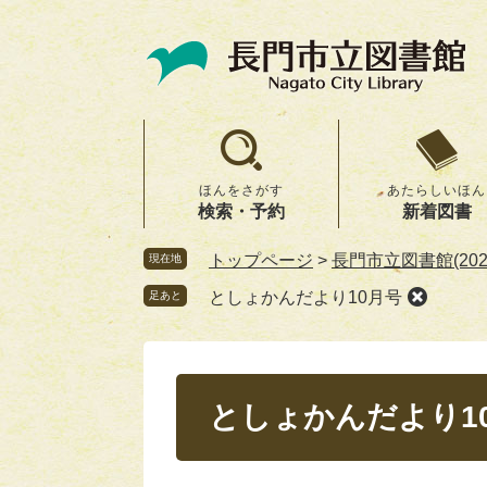
ペ
メ
ー
ニ
ジ
ュ
の
ー
先
を
頭
飛
で
ば
ほんをさがす
あたらしいほん
す。
し
検索・予約
新着図書
て
本
トップページ
>
長門市立図書館(20
現在地
文
としょかんだより10月号
足あと
へ
本
文
としょかんだより1