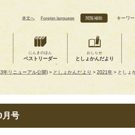
キーワー
本文へ
Foreign language
閲覧補助
にんきのほん
おしらせ
ベストリーダー
としょかんだより
23年リニューアル公開)
>
としょかんだより
>
2021年
>
としょ
0月号