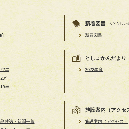
新着図書
あたらしい
約
新着図書
としょかんだより
022年
2022年度
020年
018年
施設案内（アクセ
蔵雑誌・新聞一覧
施設案内（アクセス）