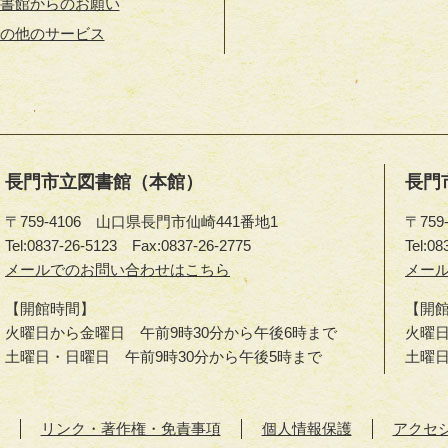
書館からのお願い
の他のサービス
長門市立図書館（本館）
長門
〒759-4106 山口県長門市仙崎441番地1
〒75
Tel:0837-26-5123
Fax:0837-26-2775
Tel:08
長
メールでのお問い合わせはこちら
長
メー
門
門
【開館時間】
【開
市
市
火曜日から金曜日 午前9時30分から午後6時まで
火曜日
立
立
土曜日・日曜日 午前9時30分から午後5時まで
土曜
図
図
書
書
館
館
リンク・著作権・免責事項
個人情報保護
アクセ
（本
（ゆ