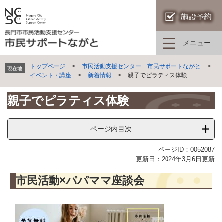
ペ
ー
ジ
の
メニュー
先
頭
トップページ
>
市民活動支援センター 市民サポートながと
>
で
現在地
イベント・講座
>
新着情報
>
親子でピラティス体験
す。
本
親子でピラティス体験
文
ページ内目次
ページID：0052087
更新日：2024年3月6日更新
市民活動×パパママ座談会