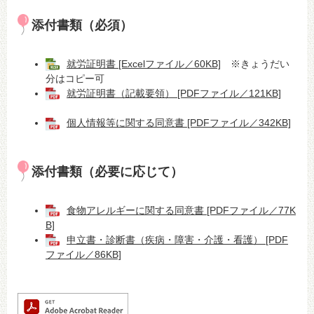
添付書類（必須）
就労証明書 [Excelファイル／60KB]
※きょうだい
分はコピー可
就労証明書（記載要領） [PDFファイル／121KB]
個人情報等に関する同意書 [PDFファイル／342KB]
添付書類（必要に応じて）
食物アレルギーに関する同意書 [PDFファイル／77K
B]
申立書・診断書（疾病・障害・介護・看護）​ [PDF
ファイル／86KB]