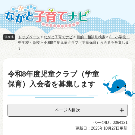
ペ
メ
ー
ニ
ジ
ュ
の
ー
先
を
頭
飛
トップページ
>
ながと子育てナビ
>
目的・相談別検索
>
8 小学校・
現在地
で
ば
中学校・高校
>
令和8年度児童クラブ（学童保育）入会者を募集しま
す。
し
す
て
本
本
文
文
令和8年度児童クラブ（学童
へ
保育）入会者を募集します
ページ内目次
ページID：0064121
更新日：2025年10月27日更新