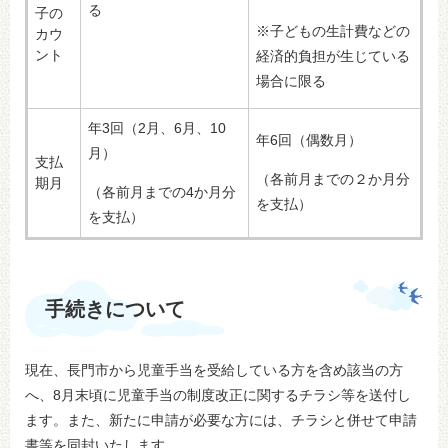
る
子の
※子どもの生計費などの
カウ
ント
経済的負担が生じている
場合に限る
年3回（2月、6月、10
年6回（偶数月）
月）
支払
（各前月までの２か月分
期月
（各前月までの4か月分
を支払）
を支払）
手続きについて
現在、長門市から児童手当を受給している方を含め該当の方
へ、8月末頃に児童手当の制度改正に関するチラシ等を送付し
ます。また、新たに申請が必要な方には、チラシと併せて申請
書等を同封いたします。