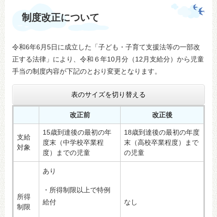
制度改正について
令和6年6月5日に成立した「子ども・子育て支援法等の一部改
正する法律」により、令和６年10月分（12月支給分）から児童
手当の制度内容が下記のとおり変更となります。
表のサイズを切り替える
改正前
改正後
15歳到達後の最初の年
18歳到達後の最初の年度
支給
度末（中学校卒業程
末（高校卒業程度）まで
対象
度）までの児童
の児童
あり
・所得制限以上で特例
所得
給付
なし
制限