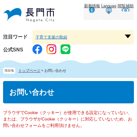
ペ
メ
新着情報
Languag
閲覧補助
ー
ニ
e
ジ
ュ
の
ー
先
を
頭
飛
注目ワード
子育て支援の取組
注
で
ば
目
す。
し
公式SNS
ワ
て
ー
本
ド
文
トップページ
>
お問い合わせ
現在地
を
へ
開
本
く
文
お問い合わせ
ブラウザでCookie（クッキー）が使用できる設定になっていない、
または、ブラウザがCookie（クッキー）に対応していないため、お
問い合わせフォームをご利用頂けません。