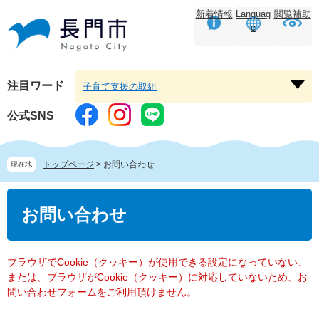
ペ
メ
新着情報
Languag
閲覧補助
ー
ニ
e
ジ
ュ
の
ー
先
を
頭
飛
注目ワード
子育て支援の取組
注
で
ば
目
す。
し
公式SNS
ワ
て
ー
本
ド
文
トップページ
>
お問い合わせ
現在地
を
へ
開
本
く
文
お問い合わせ
ブラウザでCookie（クッキー）が使用できる設定になっていない、
または、ブラウザがCookie（クッキー）に対応していないため、お
問い合わせフォームをご利用頂けません。