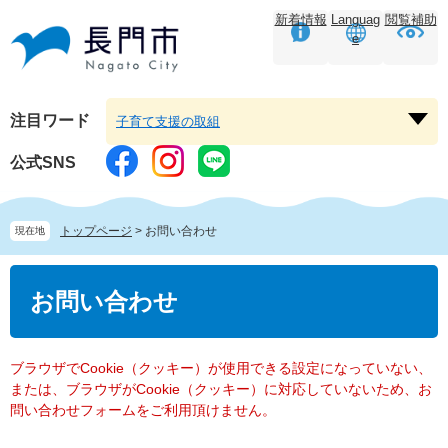
ペ
メ
新着情報
Languag
閲覧補助
ー
ニ
e
ジ
ュ
の
ー
先
を
頭
飛
注目ワード
子育て支援の取組
注
で
ば
目
す。
し
公式SNS
ワ
て
ー
本
ド
文
トップページ
>
お問い合わせ
現在地
を
へ
開
本
く
文
お問い合わせ
ブラウザでCookie（クッキー）が使用できる設定になっていない、
または、ブラウザがCookie（クッキー）に対応していないため、お
問い合わせフォームをご利用頂けません。