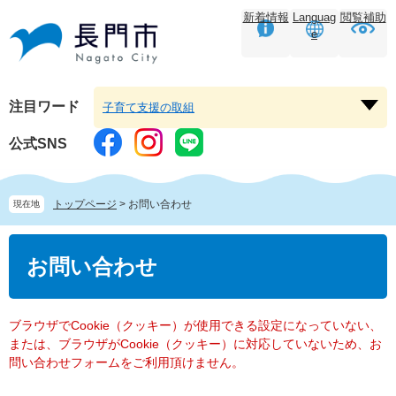
ペ
メ
新着情報
Languag
閲覧補助
ー
ニ
e
ジ
ュ
の
ー
先
を
頭
飛
注目ワード
子育て支援の取組
注
で
ば
目
す。
し
公式SNS
ワ
て
ー
本
ド
文
トップページ
>
お問い合わせ
現在地
を
へ
開
本
く
文
お問い合わせ
ブラウザでCookie（クッキー）が使用できる設定になっていない、
または、ブラウザがCookie（クッキー）に対応していないため、お
問い合わせフォームをご利用頂けません。