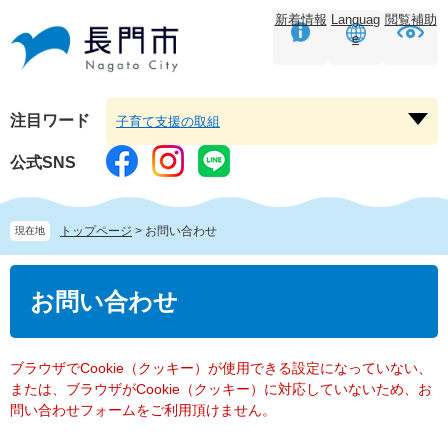
ペ
メ
新着情報
Languag
閲覧補助
ー
ニ
e
ジ
ュ
の
ー
先
を
頭
飛
注目ワード
子育て支援の取組
注
で
ば
目
す。
し
公式SNS
ワ
て
ー
本
ド
文
トップページ
>
お問い合わせ
現在地
を
へ
開
本
く
文
お問い合わせ
ブラウザでCookie（クッキー）が使用できる設定になっていない、
または、ブラウザがCookie（クッキー）に対応していないため、お
問い合わせフォームをご利用頂けません。